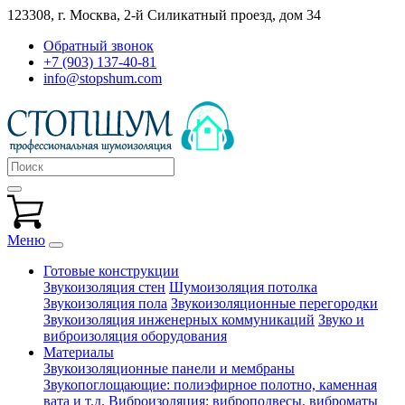
123308, г. Москва,
2-й Силикатный проезд, дом 34
Обратный звонок
+7 (903) 137-40-81
info@stopshum.com
Меню
Готовые конструкции
Звукоизоляция стен
Шумоизоляция потолка
Звукоизоляция пола
Звукоизоляционные перегородки
Звукоизоляция инженерных коммуникаций
Звуко и
виброизоляция оборудования
Материалы
Звукоизоляционные панели и мембраны
Звукопоглощающие: полиэфирное полотно, каменная
вата и т.д.
Виброизоляция: виброподвесы, виброматы