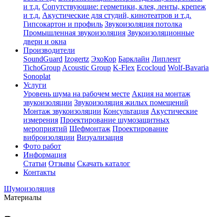
и т.д.
Сопутствующие: герметики, клея, ленты, крепеж
и т.д.
Акустические для студий, кинотеатров и т.д.
Гипсокартон и профиль
Звукоизоляция потолка
Промышленная звукоизоляция
Звукоизоляционные
двери и окна
Производители
SoundGuard
Izogertz
ЭхоКор
Барклайн
Липлент
TichoGroup
Acoustic Group
K-Flex
Ecocloud
Wolf-Bavaria
Sonoplat
Услуги
Уровень шума на рабочем месте
Акция на монтаж
звукоизоляции
Звукоизоляция жилых помещений
Монтаж звукоизоляции
Консультация
Акустические
измерения
Проектирование шумозащитных
мероприятий
Шефмонтаж
Проектирование
виброизоляции
Визуализация
Фото работ
Информация
Статьи
Отзывы
Скачать каталог
Контакты
Шумоизоляция
Материалы