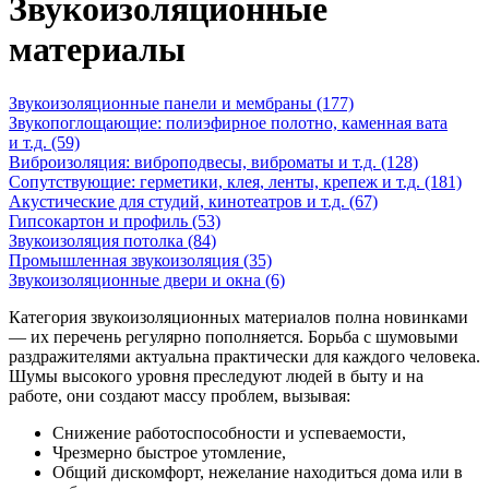
Звукоизоляционные
материалы
Звукоизоляционные панели и мембраны
(177)
Звукопоглощающие: полиэфирное полотно, каменная вата
и т.д.
(59)
Виброизоляция: виброподвесы, виброматы и т.д.
(128)
Сопутствующие: герметики, клея, ленты, крепеж и т.д.
(181)
Акустические для студий, кинотеатров и т.д.
(67)
Гипсокартон и профиль
(53)
Звукоизоляция потолка
(84)
Промышленная звукоизоляция
(35)
Звукоизоляционные двери и окна
(6)
Категория звукоизоляционных материалов полна новинками
— их перечень регулярно пополняется. Борьба с шумовыми
раздражителями актуальна практически для каждого человека.
Шумы высокого уровня преследуют людей в быту и на
работе, они создают массу проблем, вызывая:
Снижение работоспособности и успеваемости,
Чрезмерно быстрое утомление,
Общий дискомфорт, нежелание находиться дома или в