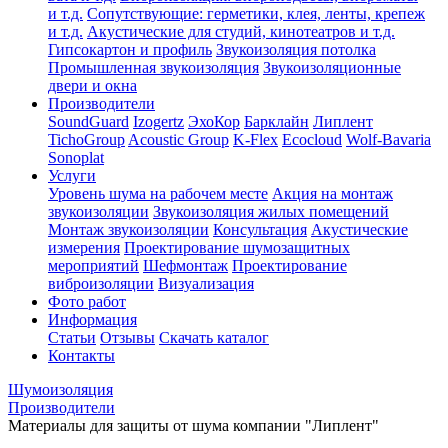
и т.д.
Сопутствующие: герметики, клея, ленты, крепеж
и т.д.
Акустические для студий, кинотеатров и т.д.
Гипсокартон и профиль
Звукоизоляция потолка
Промышленная звукоизоляция
Звукоизоляционные
двери и окна
Производители
SoundGuard
Izogertz
ЭхоКор
Барклайн
Липлент
TichoGroup
Acoustic Group
K-Flex
Ecocloud
Wolf-Bavaria
Sonoplat
Услуги
Уровень шума на рабочем месте
Акция на монтаж
звукоизоляции
Звукоизоляция жилых помещений
Монтаж звукоизоляции
Консультация
Акустические
измерения
Проектирование шумозащитных
мероприятий
Шефмонтаж
Проектирование
виброизоляции
Визуализация
Фото работ
Информация
Статьи
Отзывы
Скачать каталог
Контакты
Шумоизоляция
Производители
Материалы для защиты от шума компании "Липлент"