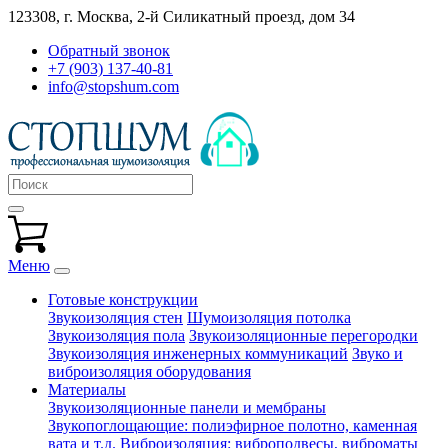
123308, г. Москва,
2-й Силикатный проезд, дом 34
Обратный звонок
+7 (903) 137-40-81
info@stopshum.com
Меню
Готовые конструкции
Звукоизоляция стен
Шумоизоляция потолка
Звукоизоляция пола
Звукоизоляционные перегородки
Звукоизоляция инженерных коммуникаций
Звуко и
виброизоляция оборудования
Материалы
Звукоизоляционные панели и мембраны
Звукопоглощающие: полиэфирное полотно, каменная
вата и т.д.
Виброизоляция: виброподвесы, виброматы