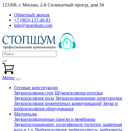
123308, г. Москва,
2-й Силикатный проезд, дом 34
Обратный звонок
+7 (903) 137-40-81
info@stopshum.com
Меню
Готовые конструкции
Звукоизоляция стен
Шумоизоляция потолка
Звукоизоляция пола
Звукоизоляционные перегородки
Звукоизоляция инженерных коммуникаций
Звуко и
виброизоляция оборудования
Материалы
Звукоизоляционные панели и мембраны
Звукопоглощающие: полиэфирное полотно, каменная
вата и т.д.
Виброизоляция: виброподвесы, виброматы