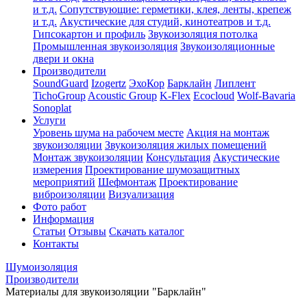
и т.д.
Сопутствующие: герметики, клея, ленты, крепеж
и т.д.
Акустические для студий, кинотеатров и т.д.
Гипсокартон и профиль
Звукоизоляция потолка
Промышленная звукоизоляция
Звукоизоляционные
двери и окна
Производители
SoundGuard
Izogertz
ЭхоКор
Барклайн
Липлент
TichoGroup
Acoustic Group
K-Flex
Ecocloud
Wolf-Bavaria
Sonoplat
Услуги
Уровень шума на рабочем месте
Акция на монтаж
звукоизоляции
Звукоизоляция жилых помещений
Монтаж звукоизоляции
Консультация
Акустические
измерения
Проектирование шумозащитных
мероприятий
Шефмонтаж
Проектирование
виброизоляции
Визуализация
Фото работ
Информация
Статьи
Отзывы
Скачать каталог
Контакты
Шумоизоляция
Производители
Материалы для звукоизоляции "Барклайн"