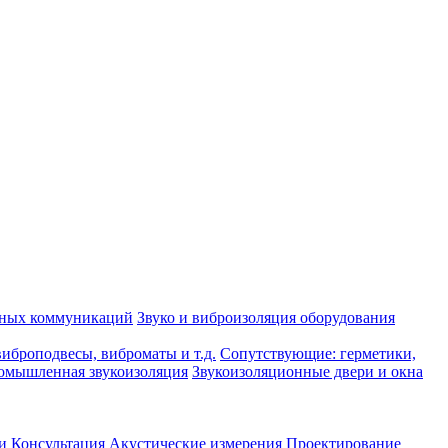
рных коммуникаций
Звуко и виброизоляция оборудования
иброподвесы, виброматы и т.д.
Сопутствующие: герметики,
омышленная звукоизоляция
Звукоизоляционные двери и окна
и
Консультация
Акустические измерения
Проектирование