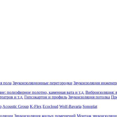
я пола
Звукоизоляционные перегородки
Звукоизоляция инжене
е: полиэфирное полотно, каменная вата и т.д.
Виброизоляция: в
еатров и т.д.
Гипсокартон и профиль
Звукоизоляция потолка
Пр
p
Acoustic Group
K-Flex
Ecocloud
Wolf-Bavaria
Sonoplat
золяции
Звукоизоляция жилых помещений
Монтаж звукоизоляци