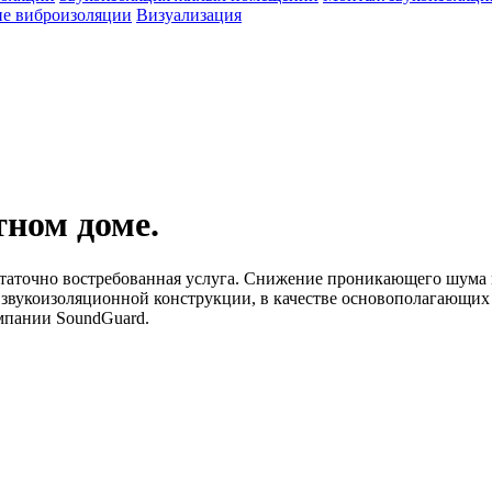
е виброизоляции
Визуализация
ном доме.
статочно востребованная услуга. Снижение проникающего шума 
я звукоизоляционной конструкции, в качестве основополагающи
мпании SoundGuard.