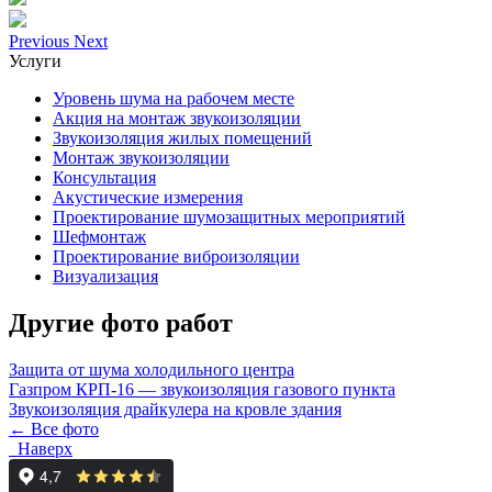
Previous
Next
Услуги
Уровень шума на рабочем месте
Акция на монтаж звукоизоляции
Звукоизоляция жилых помещений
Монтаж звукоизоляции
Консультация
Акустические измерения
Проектирование шумозащитных мероприятий
Шефмонтаж
Проектирование виброизоляции
Визуализация
Другие фото работ
Защита от шума холодильного центра
Газпром КРП-16 — звукоизоляция газового пункта
Звукоизоляция драйкулера на кровле здания
← Все фото
Наверх