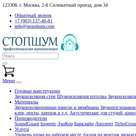
123308, г. Москва,
2-й Силикатный проезд, дом 34
Обратный звонок
+7 (903) 137-40-81
info@stopshum.com
Меню
Готовые конструкции
Звукоизоляция стен
Шумоизоляция потолка
Звукоизоляци
Материалы
Звукоизоляционные панели и мембраны
Звукопоглощающи
клея, ленты, крепеж и т.д.
Акустические для студий, кинот
Производители
SoundGuard
Izogertz
ЭхоКор
Барклайн
Липлент
TichoGrou
Услуги
Уровень шума на рабочем месте
Акция на монтаж звукои