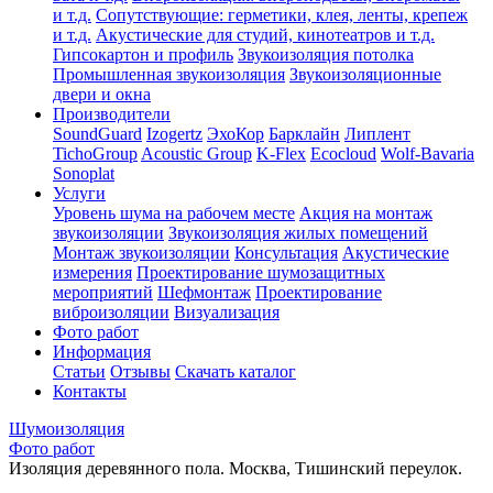
и т.д.
Сопутствующие: герметики, клея, ленты, крепеж
и т.д.
Акустические для студий, кинотеатров и т.д.
Гипсокартон и профиль
Звукоизоляция потолка
Промышленная звукоизоляция
Звукоизоляционные
двери и окна
Производители
SoundGuard
Izogertz
ЭхоКор
Барклайн
Липлент
TichoGroup
Acoustic Group
K-Flex
Ecocloud
Wolf-Bavaria
Sonoplat
Услуги
Уровень шума на рабочем месте
Акция на монтаж
звукоизоляции
Звукоизоляция жилых помещений
Монтаж звукоизоляции
Консультация
Акустические
измерения
Проектирование шумозащитных
мероприятий
Шефмонтаж
Проектирование
виброизоляции
Визуализация
Фото работ
Информация
Статьи
Отзывы
Скачать каталог
Контакты
Шумоизоляция
Фото работ
Изоляция деревянного пола. Москва, Тишинский переулок.