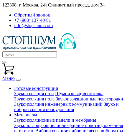
123308, г. Москва,
2-й Силикатный проезд, дом 34
Обратный звонок
+7 (903) 137-40-81
info@stopshum.com
Меню
Готовые конструкции
Звукоизоляция стен
Шумоизоляция потолка
Звукоизоляция пола
Звукоизоляционные перегородки
Звукоизоляция инженерных коммуникаций
Звуко и
виброизоляция оборудования
Материалы
Звукоизоляционные панели и мембраны
Звукопоглощающие: полиэфирное полотно, каменная
вата и т.д.
Виброизоляция: виброподвесы, виброматы