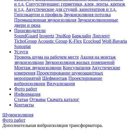
и т.д.
Сопутствующие: герметики, клея, ленты, крепеж
и т.д.
Акустические для студий, кинотеатров и т.д.
Гипсокартон и профиль
Звукоизоляция потолка
Промышленная звукоизоляция
Звукоизоляционные
двери и окна
Производители
SoundGuard
Izogertz
ЭхоКор
Барклайн
Липлент
TichoGroup
Acoustic Group
K-Flex
Ecocloud
Wolf-Bavaria
Sonoplat
Услуги
Уровень шума на рабочем месте
Акция на монтаж
звукоизоляции
Звукоизоляция жилых помещений
Монтаж звукоизоляции
Консультация
Акустические
измерения
Проектирование шумозащитных
мероприятий
Шефмонтаж
Проектирование
виброизоляции
Визуализация
Фото работ
Информация
Статьи
Отзывы
Скачать каталог
Контакты
Шумоизоляция
Фото работ
Дополнительная виброизоляция трансформатора.