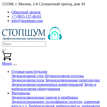
123308, г. Москва,
2-й Силикатный проезд, дом 34
Обратный звонок
+7 (903) 137-40-81
info@stopshum.com
Меню
Готовые конструкции
Звукоизоляция стен
Шумоизоляция потолка
Звукоизоляция пола
Звукоизоляционные перегородки
Звукоизоляция инженерных коммуникаций
Звуко и
виброизоляция оборудования
Материалы
Звукоизоляционные панели и мембраны
Звукопоглощающие: полиэфирное полотно, каменная
вата и т.д.
Виброизоляция: виброподвесы, виброматы