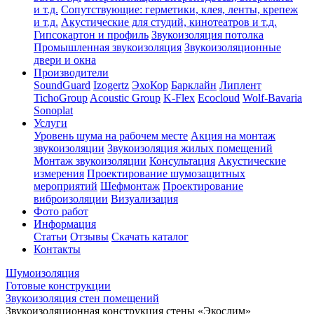
и т.д.
Сопутствующие: герметики, клея, ленты, крепеж
и т.д.
Акустические для студий, кинотеатров и т.д.
Гипсокартон и профиль
Звукоизоляция потолка
Промышленная звукоизоляция
Звукоизоляционные
двери и окна
Производители
SoundGuard
Izogertz
ЭхоКор
Барклайн
Липлент
TichoGroup
Acoustic Group
K-Flex
Ecocloud
Wolf-Bavaria
Sonoplat
Услуги
Уровень шума на рабочем месте
Акция на монтаж
звукоизоляции
Звукоизоляция жилых помещений
Монтаж звукоизоляции
Консультация
Акустические
измерения
Проектирование шумозащитных
мероприятий
Шефмонтаж
Проектирование
виброизоляции
Визуализация
Фото работ
Информация
Статьи
Отзывы
Скачать каталог
Контакты
Шумоизоляция
Готовые конструкции
Звукоизоляция стен помещений
Звукоизоляционная конструкция стены «Экослим»