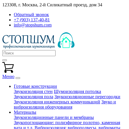
123308, г. Москва,
2-й Силикатный проезд, дом 34
Обратный звонок
+7 (903) 137-40-81
info@stopshum.com
Меню
Готовые конструкции
Звукоизоляция стен
Шумоизоляция потолка
Звукоизоляция пола
Звукоизоляционные перегородки
Звукоизоляция инженерных коммуникаций
Звуко и
виброизоляция оборудования
Материалы
Звукоизоляционные панели и мембраны
Звукопоглощающие: полиэфирное полотно, каменная
вата и т.д.
Виброизоляция: виброподвесы, виброматы