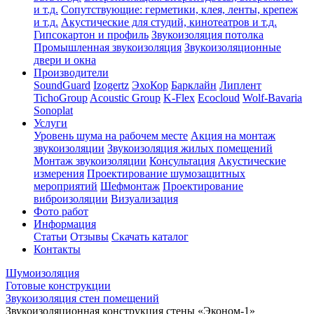
и т.д.
Сопутствующие: герметики, клея, ленты, крепеж
и т.д.
Акустические для студий, кинотеатров и т.д.
Гипсокартон и профиль
Звукоизоляция потолка
Промышленная звукоизоляция
Звукоизоляционные
двери и окна
Производители
SoundGuard
Izogertz
ЭхоКор
Барклайн
Липлент
TichoGroup
Acoustic Group
K-Flex
Ecocloud
Wolf-Bavaria
Sonoplat
Услуги
Уровень шума на рабочем месте
Акция на монтаж
звукоизоляции
Звукоизоляция жилых помещений
Монтаж звукоизоляции
Консультация
Акустические
измерения
Проектирование шумозащитных
мероприятий
Шефмонтаж
Проектирование
виброизоляции
Визуализация
Фото работ
Информация
Статьи
Отзывы
Скачать каталог
Контакты
Шумоизоляция
Готовые конструкции
Звукоизоляция стен помещений
Звукоизоляционная конструкция стены «Эконом-1»