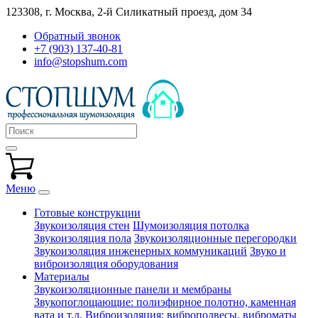
123308, г. Москва,
2-й Силикатный проезд, дом 34
Обратный звонок
+7 (903) 137-40-81
info@stopshum.com
Меню
Готовые конструкции
Звукоизоляция стен
Шумоизоляция потолка
Звукоизоляция пола
Звукоизоляционные перегородки
Звукоизоляция инженерных коммуникаций
Звуко и
виброизоляция оборудования
Материалы
Звукоизоляционные панели и мембраны
Звукопоглощающие: полиэфирное полотно, каменная
вата и т.д.
Виброизоляция: виброподвесы, виброматы