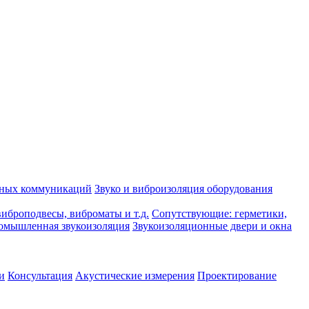
рных коммуникаций
Звуко и виброизоляция оборудования
иброподвесы, виброматы и т.д.
Сопутствующие: герметики,
омышленная звукоизоляция
Звукоизоляционные двери и окна
и
Консультация
Акустические измерения
Проектирование