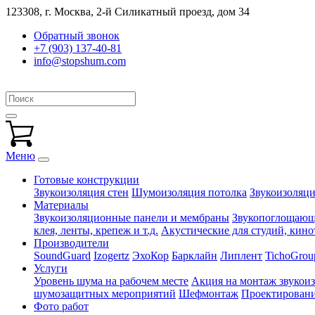
123308, г. Москва,
2-й Силикатный проезд, дом 34
Обратный звонок
+7 (903) 137-40-81
info@stopshum.com
Меню
Готовые конструкции
Звукоизоляция стен
Шумоизоляция потолка
Звукоизоляци
Материалы
Звукоизоляционные панели и мембраны
Звукопоглощающи
клея, ленты, крепеж и т.д.
Акустические для студий, кинот
Производители
SoundGuard
Izogertz
ЭхоКор
Барклайн
Липлент
TichoGrou
Услуги
Уровень шума на рабочем месте
Акция на монтаж звукои
шумозащитных мероприятий
Шефмонтаж
Проектировани
Фото работ