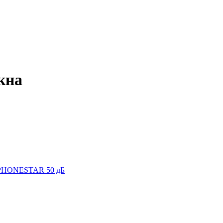
кна
ь PHONESTAR 50 дБ