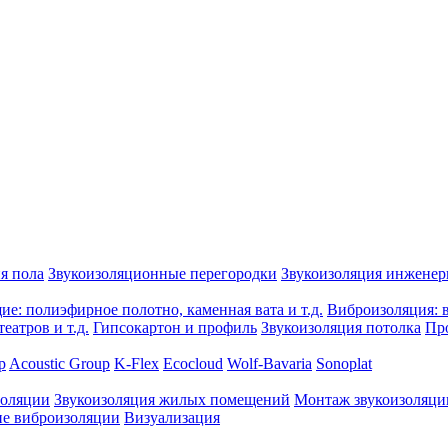
я пола
Звукоизоляционные перегородки
Звукоизоляция инжене
е: полиэфирное полотно, каменная вата и т.д.
Виброизоляция: в
еатров и т.д.
Гипсокартон и профиль
Звукоизоляция потолка
Пр
p
Acoustic Group
K-Flex
Ecocloud
Wolf-Bavaria
Sonoplat
золяции
Звукоизоляция жилых помещений
Монтаж звукоизоляци
е виброизоляции
Визуализация