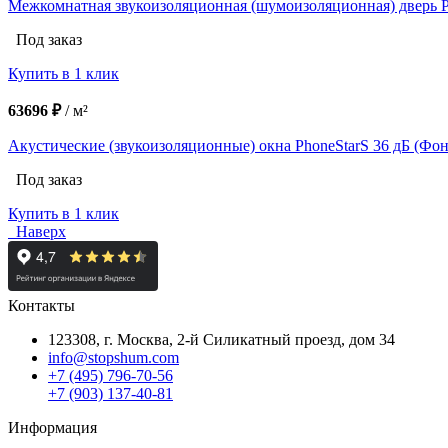
Межкомнатная звукоизоляционная (шумоизоляционная) двер
Под заказ
Купить в 1 клик
63696 ₽
/
м²
Акустические (звукоизоляционные) окна PhoneStarS 36 дБ (Фо
Под заказ
Купить в 1 клик
Наверх
Контакты
123308, г. Москва,
2-й Силикатный проезд, дом 34
info@stopshum.com
+7 (495) 796-70-56
+7 (903) 137-40-81
Информация