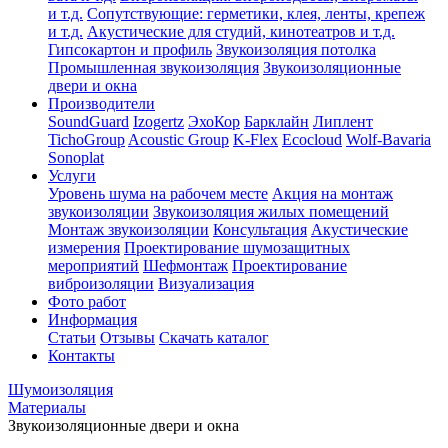
и т.д.
Сопутствующие: герметики, клея, ленты, крепеж
и т.д.
Акустические для студий, кинотеатров и т.д.
Гипсокартон и профиль
Звукоизоляция потолка
Промышленная звукоизоляция
Звукоизоляционные
двери и окна
Производители
SoundGuard
Izogertz
ЭхоКор
Барклайн
Липлент
TichoGroup
Acoustic Group
K-Flex
Ecocloud
Wolf-Bavaria
Sonoplat
Услуги
Уровень шума на рабочем месте
Акция на монтаж
звукоизоляции
Звукоизоляция жилых помещений
Монтаж звукоизоляции
Консультация
Акустические
измерения
Проектирование шумозащитных
мероприятий
Шефмонтаж
Проектирование
виброизоляции
Визуализация
Фото работ
Информация
Статьи
Отзывы
Скачать каталог
Контакты
Шумоизоляция
Материалы
Звукоизоляционные двери и окна