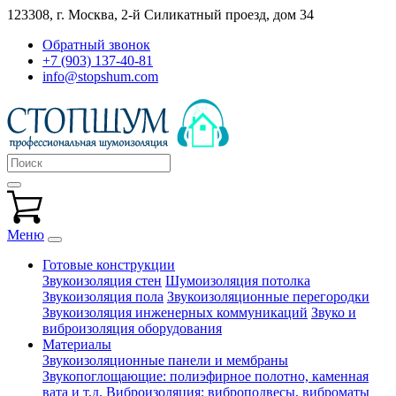
123308, г. Москва,
2-й Силикатный проезд, дом 34
Обратный звонок
+7 (903) 137-40-81
info@stopshum.com
Меню
Готовые конструкции
Звукоизоляция стен
Шумоизоляция потолка
Звукоизоляция пола
Звукоизоляционные перегородки
Звукоизоляция инженерных коммуникаций
Звуко и
виброизоляция оборудования
Материалы
Звукоизоляционные панели и мембраны
Звукопоглощающие: полиэфирное полотно, каменная
вата и т.д.
Виброизоляция: виброподвесы, виброматы