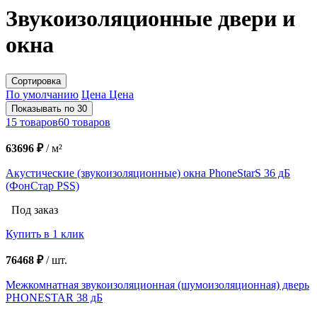
Звукоизоляционные двери и
окна
Сортировка
По умолчанию
Цена
Цена
Показывать по 30
15 товаров
60 товаров
63696 ₽
/
м²
Акустические (звукоизоляционные) окна PhoneStarS 36 дБ
(ФонСтар PSS)
Под заказ
Купить в 1 клик
76468 ₽
/
шт.
Межкомнатная звукоизоляционная (шумоизоляционная) дверь
PHONESTAR 38 дБ