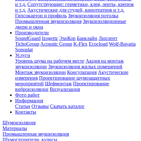
и т.д.
Сопутствующие: герметики, клея, ленты, крепеж
и т.д.
Акустические для студий, кинотеатров и т.д.
Гипсокартон и профиль
Звукоизоляция потолка
Промышленная звукоизоляция
Звукоизоляционные
двери и окна
Производители
SoundGuard
Izogertz
ЭхоКор
Барклайн
Липлент
TichoGroup
Acoustic Group
K-Flex
Ecocloud
Wolf-Bavaria
Sonoplat
Услуги
Уровень шума на рабочем месте
Акция на монтаж
звукоизоляции
Звукоизоляция жилых помещений
Монтаж звукоизоляции
Консультация
Акустические
измерения
Проектирование шумозащитных
мероприятий
Шефмонтаж
Проектирование
виброизоляции
Визуализация
Фото работ
Информация
Статьи
Отзывы
Скачать каталог
Контакты
Шумоизоляция
Материалы
Промышленная звукоизоляция
Шумоглушители, кулисы