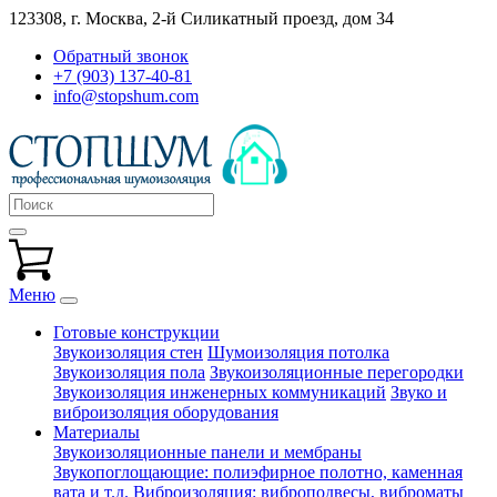
123308, г. Москва,
2-й Силикатный проезд, дом 34
Обратный звонок
+7 (903) 137-40-81
info@stopshum.com
Меню
Готовые конструкции
Звукоизоляция стен
Шумоизоляция потолка
Звукоизоляция пола
Звукоизоляционные перегородки
Звукоизоляция инженерных коммуникаций
Звуко и
виброизоляция оборудования
Материалы
Звукоизоляционные панели и мембраны
Звукопоглощающие: полиэфирное полотно, каменная
вата и т.д.
Виброизоляция: виброподвесы, виброматы