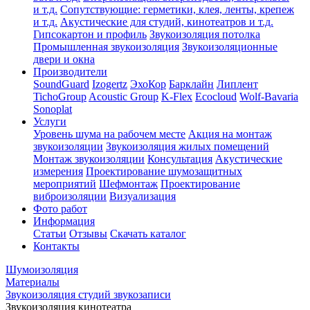
и т.д.
Сопутствующие: герметики, клея, ленты, крепеж
и т.д.
Акустические для студий, кинотеатров и т.д.
Гипсокартон и профиль
Звукоизоляция потолка
Промышленная звукоизоляция
Звукоизоляционные
двери и окна
Производители
SoundGuard
Izogertz
ЭхоКор
Барклайн
Липлент
TichoGroup
Acoustic Group
K-Flex
Ecocloud
Wolf-Bavaria
Sonoplat
Услуги
Уровень шума на рабочем месте
Акция на монтаж
звукоизоляции
Звукоизоляция жилых помещений
Монтаж звукоизоляции
Консультация
Акустические
измерения
Проектирование шумозащитных
мероприятий
Шефмонтаж
Проектирование
виброизоляции
Визуализация
Фото работ
Информация
Статьи
Отзывы
Скачать каталог
Контакты
Шумоизоляция
Материалы
Звукоизоляция студий звукозаписи
Звукоизоляция кинотеатра