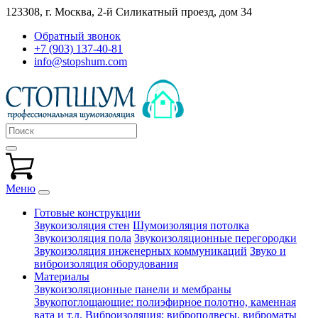
123308, г. Москва,
2-й Силикатный проезд, дом 34
Обратный звонок
+7 (903) 137-40-81
info@stopshum.com
Меню
Готовые конструкции
Звукоизоляция стен
Шумоизоляция потолка
Звукоизоляция пола
Звукоизоляционные перегородки
Звукоизоляция инженерных коммуникаций
Звуко и
виброизоляция оборудования
Материалы
Звукоизоляционные панели и мембраны
Звукопоглощающие: полиэфирное полотно, каменная
вата и т.д.
Виброизоляция: виброподвесы, виброматы