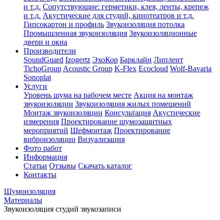
и т.д.
Сопутствующие: герметики, клея, ленты, крепеж
и т.д.
Акустические для студий, кинотеатров и т.д.
Гипсокартон и профиль
Звукоизоляция потолка
Промышленная звукоизоляция
Звукоизоляционные
двери и окна
Производители
SoundGuard
Izogertz
ЭхоКор
Барклайн
Липлент
TichoGroup
Acoustic Group
K-Flex
Ecocloud
Wolf-Bavaria
Sonoplat
Услуги
Уровень шума на рабочем месте
Акция на монтаж
звукоизоляции
Звукоизоляция жилых помещений
Монтаж звукоизоляции
Консультация
Акустические
измерения
Проектирование шумозащитных
мероприятий
Шефмонтаж
Проектирование
виброизоляции
Визуализация
Фото работ
Информация
Статьи
Отзывы
Скачать каталог
Контакты
Шумоизоляция
Материалы
Звукоизоляция студий звукозаписи