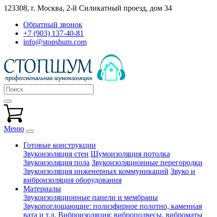
123308, г. Москва,
2-й Силикатный проезд, дом 34
Обратный звонок
+7 (903) 137-40-81
info@stopshum.com
Меню
Готовые конструкции
Звукоизоляция стен
Шумоизоляция потолка
Звукоизоляция пола
Звукоизоляционные перегородки
Звукоизоляция инженерных коммуникаций
Звуко и
виброизоляция оборудования
Материалы
Звукоизоляционные панели и мембраны
Звукопоглощающие: полиэфирное полотно, каменная
вата и т.д.
Виброизоляция: виброподвесы, виброматы